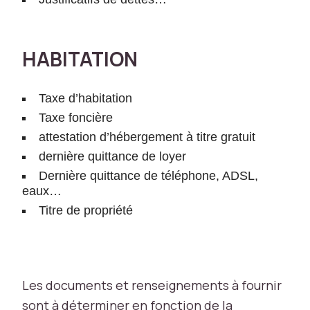
f
o
n
HABITATION
c
ti
o
Taxe d’habitation
n
n
Taxe foncière
e
attestation d’hébergement à titre gratuit
r
dernière quittance de loyer
a
Dernière quittance de téléphone, ADSL,
p
eaux…
a
s
Titre de propriété
c
o
m
m
e
Les documents et renseignements à fournir
p
sont à déterminer en fonction de la