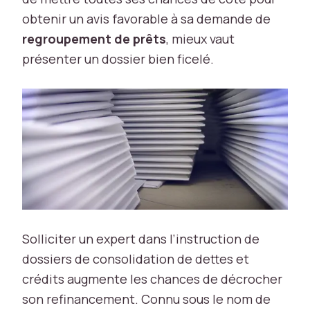
obtenir un avis favorable à sa demande de
regroupement de prêts
, mieux vaut
présenter un dossier bien ficelé.
N
é
c
e
s
s
ai
r
e
L
Solliciter un expert dans l’instruction de
e
dossiers de consolidation de dettes et
s
c
crédits augmente les chances de décrocher
o
son refinancement. Connu sous le nom de
o