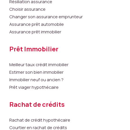
Résiliation assurance
e
Choisir assurance
p
e
Changer son assurance emprunteur
r
Assurance prêt automobile
s
Assurance prêt immobilier
o
n
Prêt Immobilier
n
el
le
Meilleur taux crédit immobilier
m
Estimer son bien immobilier
e
Immobilier neuf ou ancien ?
n
t
Prêt viager hypothécaire
id
e
Rachat de crédits
n
ti
fi
Rachat de crédit hypothécaire
a
Courtier en rachat de crédits