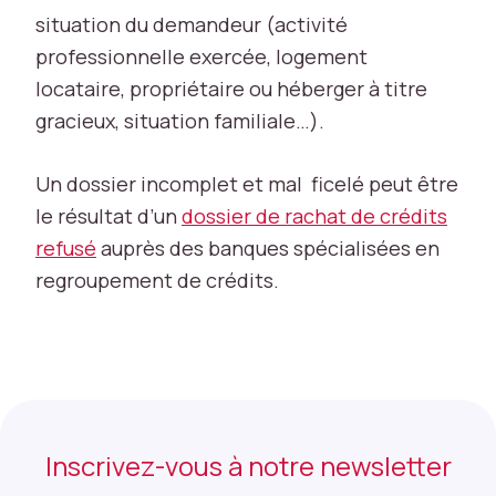
r
situation du demandeur (activité
é
professionnelle exercée, logement
v
u
locataire, propriétaire ou héberger à titre
s
gracieux, situation familiale…).
a
n
s
Un dossier incomplet et mal ficelé peut être
e
le résultat d’un
dossier de rachat de crédits
u
refusé
auprès des banques spécialisées en
x.
C
regroupement de crédits.
e
s
c
o
o
ki
e
Inscrivez-vous à notre newsletter
s
n