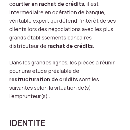
c
ourtier en rachat de crédits
, il est
ki
e
intermédiaire en opération de banque,
s
véritable expert qui défend l’intérêt de ses
n
clients lors des négociations avec les plus
é
c
grands établissements bancaires
e
distributeur de
rachat de crédits.
s
s
Dans les grandes lignes, les pièces à réunir
ai
r
pour une étude préalable de
e
restructuration de crédits
sont les
s
suivantes selon la situation de(s)
s
o
l’emprunteur(s) :
n
t
c
r
IDENTITE
u