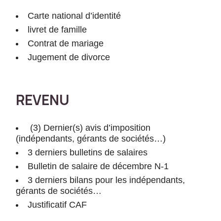
ci
a
Carte national d’identité
u
livret de famille
x
Contrat de mariage
p
Jugement de divorce
o
u
r
le
REVENU
s
f
o
(3) Dernier(s) avis d’imposition
n
(indépendants, gérants de sociétés…)
c
3 derniers bulletins de salaires
ti
Bulletin de salaire de décembre N-1
o
n
3 derniers bilans pour les indépendants,
s
gérants de sociétés…
d
Justificatif CAF
e
b