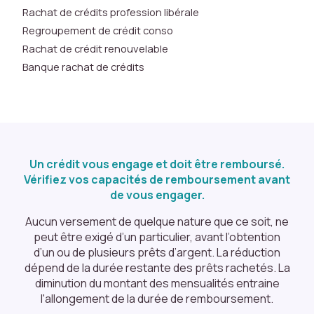
bl
Rachat de crédits profession libérale
e.
Regroupement de crédit conso
Rachat de crédit renouvelable
S
Banque rachat de crédits
t
a
ti
s
ti
q
Un crédit vous engage et doit être remboursé.
u
Vérifiez vos capacités de remboursement avant
e
de vous engager.
s
Aucun versement de quelque nature que ce soit, ne
L
peut être exigé d’un particulier, avant l’obtention
e
d’un ou de plusieurs prêts d’argent. La réduction
s
dépend de la durée restante des prêts rachetés. La
c
diminution du montant des mensualités entraine
o
l'allongement de la durée de remboursement.
o
ki