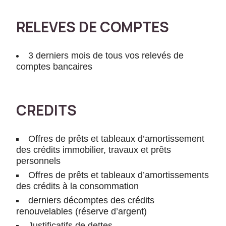
a
s
RELEVES DE COMPTES
e
d
u
3 derniers mois de tous vos relevés de
si
comptes bancaires
t
e
W
CREDITS
e
b
e
Offres de prêts et tableaux d’amortissement
t
des crédits immobilier, travaux et prêts
c
personnels
el
Offres de prêts et tableaux d’amortissements
ui
des crédits à la consommation
-
ci
derniers décomptes des crédits
n
renouvelables (réserve d’argent)
e
Justificatifs de dettes…