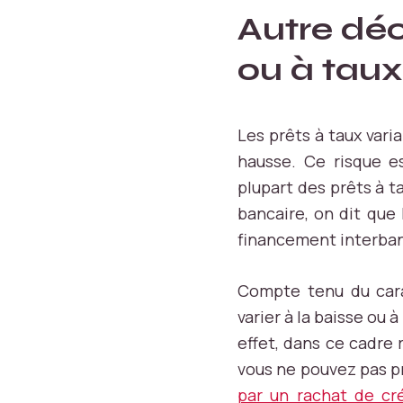
ki
Autre déc
e
s
ou à taux
n
é
c
e
Les prêts à taux var
s
hausse. Ce risque e
s
plupart des prêts à t
ai
bancaire, on dit que
r
e
financement interban
s
s
Compte tenu du carac
o
n
varier à la baisse ou à
t
effet, dans ce cadre
c
vous ne pouvez pas pr
r
u
par un rachat de cr