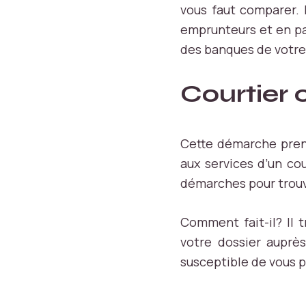
vous faut comparer. 
emprunteurs et en pa
des banques de votre v
Courtier 
N
é
c
e
Cette démarche prend
s
aux services d’un cou
s
ai
démarches pour trouve
r
e
Comment fait-il? Il 
L
votre dossier auprès
e
s
susceptible de vous p
c
o
o