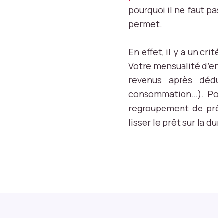
ci
pourquoi il ne faut pa
a
permet.
u
x
p
En effet, il y a un c
o
Votre mensualité d’em
u
r
revenus après déd
le
consommation…). Pour
s
regroupement de prê
f
lisser le prêt sur la d
o
n
c
ti
o
n
s
d
e
b