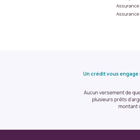
f
Assurance 
o
Assurance 
n
c
ti
o
n
n
e
r
a
Un crédit vous engage 
p
a
Aucun versement de quelq
s
plusieurs prêts d’ar
c
montant 
o
m
m
e
p