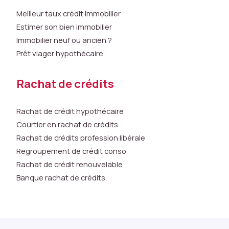
f
Meilleur taux crédit immobilier
o
Estimer son bien immobilier
n
Immobilier neuf ou ancien ?
c
ti
Prêt viager hypothécaire
o
n
Rachat de crédits
n
e
r
Rachat de crédit hypothécaire
a
Courtier en rachat de crédits
p
Rachat de crédits profession libérale
a
Regroupement de crédit conso
s
Rachat de crédit renouvelable
c
o
Banque rachat de crédits
m
m
e
p