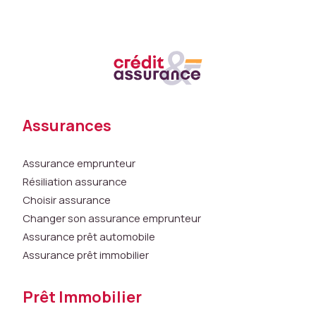
a
s
e
d
u
si
t
Assurances
e
W
e
Assurance emprunteur
b
Résiliation assurance
e
Choisir assurance
t
c
Changer son assurance emprunteur
el
Assurance prêt automobile
ui
Assurance prêt immobilier
-
ci
Prêt Immobilier
n
e