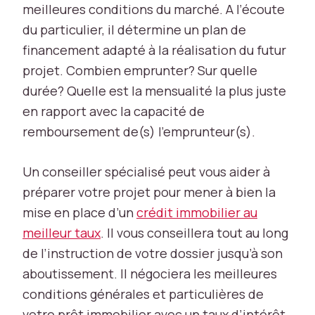
meilleures conditions du marché. A l’écoute
ki
e
du particulier, il détermine un plan de
s
financement adapté à la réalisation du futur
n
projet. Combien emprunter? Sur quelle
é
c
durée? Quelle est la mensualité la plus juste
e
en rapport avec la capacité de
s
remboursement de(s) l’emprunteur(s).
s
ai
r
Un conseiller spécialisé peut vous aider à
e
préparer votre projet pour mener à bien la
s
mise en place d’un
crédit immobilier au
s
o
meilleur taux
. Il vous conseillera tout au long
n
de l’instruction de votre dossier jusqu’à son
t
aboutissement. Il négociera les meilleures
c
r
conditions générales et particulières de
u
votre prêt immobilier avec un taux d’intérêt