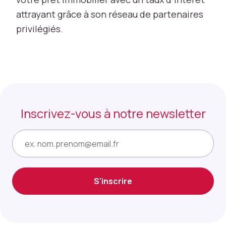
ci
attrayant grâce à son réseau de partenaires
a
u
privilégiés.
x
p
o
u
r
le
s
Inscrivez-vous à notre newsletter
f
o
E-
n
mail
c
ti
o
S'inscrire
n
s
d
e
b