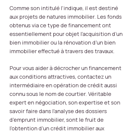
Comme son intitulé l’indique, il est destiné
aux projets de natures immobilier. Les fonds
obtenus via ce type de financement ont
essentiellement pour objet l’acquisition d’un
N
bien immobilier ou la rénovation d’un bien
é
immobilier effectué à travers des travaux.
c
e
s
Pour vous aider à décrocher un financement
s
aux conditions attractives, contactez un
ai
intermédiaire en opération de crédit aussi
r
e
connu sous le nom de courtier. Véritable
L
expert en négociation, son expertise et son
e
savoir faire dans l’analyse des dossiers
s
c
d’emprunt immobilier, sont le fruit de
o
l’obtention d’un crédit immobilier aux
o