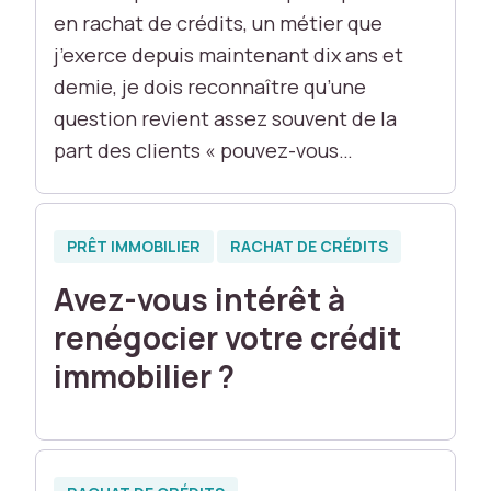
f
en rachat de crédits, un métier que
o
j’exerce depuis maintenant dix ans et
n
demie, je dois reconnaître qu’une
c
ti
question revient assez souvent de la
o
part des clients « pouvez-vous…
n
n
e
r
PRÊT IMMOBILIER
RACHAT DE CRÉDITS
a
p
Avez-vous intérêt à
a
renégocier votre crédit
s
c
immobilier ?
o
m
m
e
p