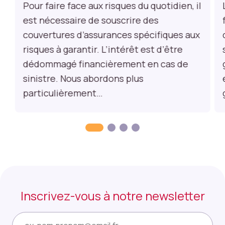
Pour faire face aux risques du quotidien, il
e
est nécessaire de souscrire des
s
t
couvertures d’assurances spécifiques aux
o
risques à garantir. L’intérêt est d’être
c
dédommagé financièrement en cas de
k
e
sinistre. Nous abordons plus
n
particulièrement…
t
a
u
c
u
n
e
d
o
Inscrivez-vous à notre newsletter
n
n
E-
é
mail