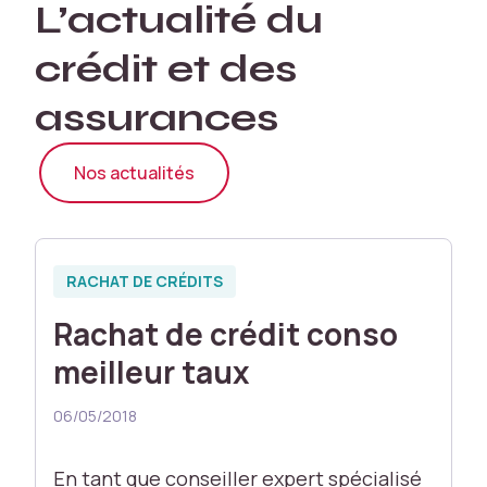
L’actualité du
a
s
crédit et des
e
d
assurances
u
si
t
Nos actualités
e
W
e
b
RACHAT DE CRÉDITS
e
t
Rachat de crédit conso
c
el
meilleur taux
ui
-
06/05/2018
ci
n
En tant que conseiller expert spécialisé
e