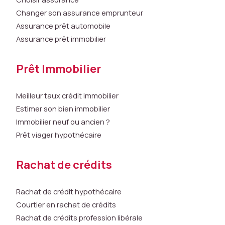
bl
Changer son assurance emprunteur
e.
Assurance prêt automobile
Assurance prêt immobilier
S
t
Prêt Immobilier
a
ti
s
Meilleur taux crédit immobilier
ti
Estimer son bien immobilier
q
Immobilier neuf ou ancien ?
u
Prêt viager hypothécaire
e
s
L
Rachat de crédits
e
s
Rachat de crédit hypothécaire
c
o
Courtier en rachat de crédits
o
Rachat de crédits profession libérale
ki