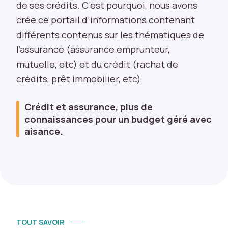
ci
de ses crédits. C’est pourquoi, nous avons
a
crée ce portail d’informations contenant
u
différents contenus sur les thématiques de
x
l’assurance (assurance emprunteur,
p
o
mutuelle, etc) et du crédit (rachat de
u
crédits, prêt immobilier, etc).
r
le
s
Crédit et assurance, plus de
f
connaissances pour un budget géré avec
o
aisance.
n
c
ti
o
n
s
d
e
TOUT SAVOIR
b