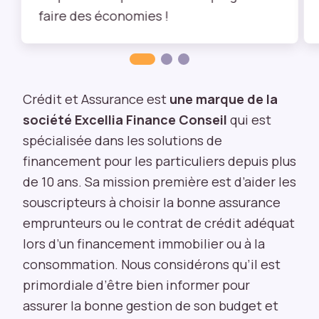
ki
faire des économies !
e
s
n
é
c
Crédit et Assurance est
une marque de la
e
société Excellia Finance Conseil
qui est
s
s
spécialisée dans les solutions de
ai
financement pour les particuliers depuis plus
r
de 10 ans. Sa mission première est d’aider les
e
s
souscripteurs à choisir la bonne assurance
s
emprunteurs ou le contrat de crédit adéquat
o
lors d’un financement immobilier ou à la
n
t
consommation. Nous considérons qu’il est
c
primordiale d’être bien informer pour
r
assurer la bonne gestion de son budget et
u