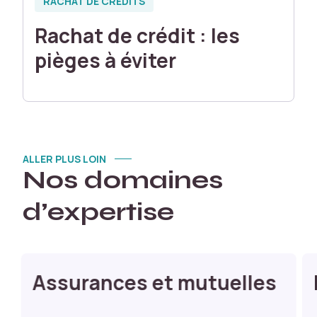
RACHAT DE CRÉDITS
r
é
Rachat de crédit : les
v
u
pièges à éviter
s
a
n
s
e
u
ALLER PLUS LOIN
x.
Nos domaines
C
e
d’expertise
s
c
o
o
ki
Assurances et mutuelles
e
s
n