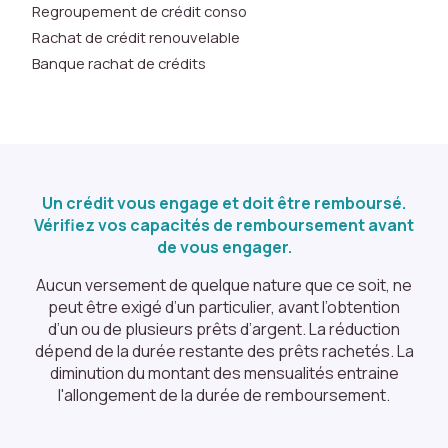
Regroupement de crédit conso
e
Rachat de crédit renouvelable
s
Banque rachat de crédits
s
t
a
ti
s
ti
q
Un crédit vous engage et doit être remboursé.
u
Vérifiez vos capacités de remboursement avant
e
de vous engager.
s
Aucun versement de quelque nature que ce soit, ne
s
peut être exigé d’un particulier, avant l’obtention
o
d’un ou de plusieurs prêts d’argent. La réduction
n
dépend de la durée restante des prêts rachetés. La
t
diminution du montant des mensualités entraine
u
l'allongement de la durée de remboursement.
til
is
é