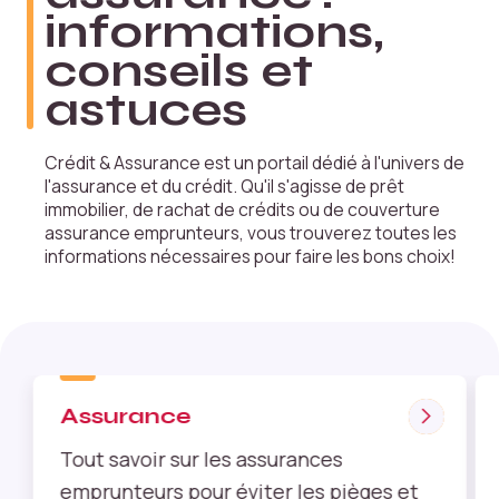
informations,
conseils et
astuces
N
Crédit & Assurance est un portail dédié à l'univers de
é
l'assurance et du crédit. Qu'il s'agisse de prêt
c
immobilier, de rachat de crédits ou de couverture
e
assurance emprunteurs, vous trouverez toutes les
s
informations nécessaires pour faire les bons choix!
s
ai
r
e
L
e
Assurance
s
c
Tout savoir sur les assurances
o
emprunteurs pour éviter les pièges et
o