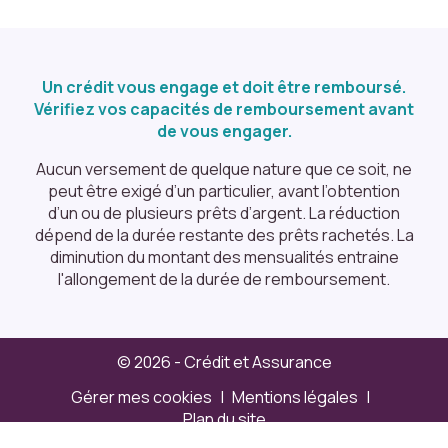
e
s
t
o
Un crédit vous engage et doit être remboursé.
c
Vérifiez vos capacités de remboursement avant
k
de vous engager.
e
Aucun versement de quelque nature que ce soit, ne
n
peut être exigé d’un particulier, avant l’obtention
t
d’un ou de plusieurs prêts d’argent. La réduction
a
dépend de la durée restante des prêts rachetés. La
u
diminution du montant des mensualités entraine
c
l'allongement de la durée de remboursement.
u
n
e
d
© 2026 - Crédit et Assurance
o
n
Gérer mes cookies
Mentions légales
n
Plan du site
é