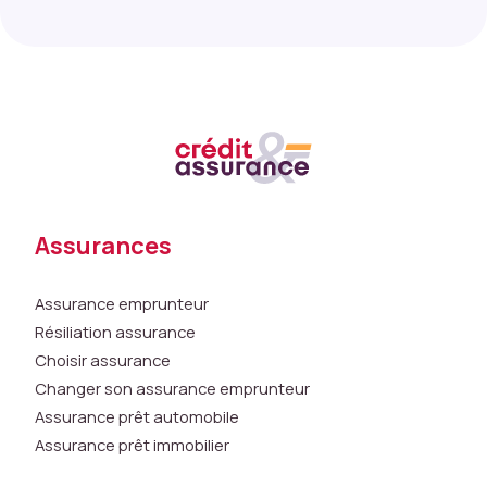
f
o
n
c
ti
o
n
n
e
r
Assurances
a
p
a
Assurance emprunteur
s
Résiliation assurance
c
Choisir assurance
o
Changer son assurance emprunteur
m
Assurance prêt automobile
m
Assurance prêt immobilier
e
p