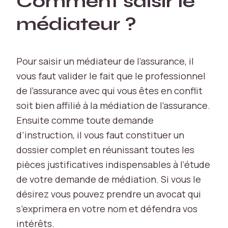
Comment saisir le
ci
a
médiateur ?
u
x
p
o
Pour saisir un médiateur de l’assurance, il
u
vous faut valider le fait que le professionnel
r
de l’assurance avec qui vous êtes en conflit
le
soit bien affilié à la médiation de l’assurance.
s
f
Ensuite comme toute demande
o
d’instruction, il vous faut constituer un
n
dossier complet en réunissant toutes les
c
ti
pièces justificatives indispensables à l’étude
o
de votre demande de médiation. Si vous le
n
désirez vous pouvez prendre un avocat qui
s
d
s’exprimera en votre nom et défendra vos
e
intérêts.
b