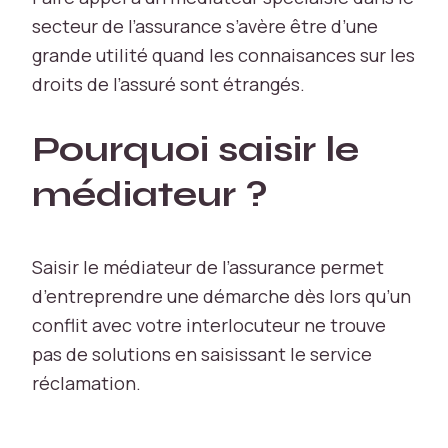
secteur de l’assurance s’avère être d’une
grande utilité quand les connaisances sur les
droits de l’assuré sont étrangés.
N
Pourquoi saisir le
é
c
médiateur ?
e
s
s
ai
Saisir le médiateur de l’assurance permet
r
d’entreprendre une démarche dès lors qu’un
e
conflit avec votre interlocuteur ne trouve
L
pas de solutions en saisissant le service
e
s
réclamation.
c
o
o