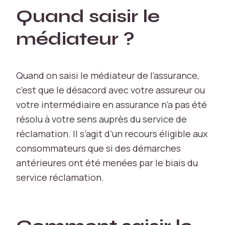
ki
Quand saisir le
e
s
médiateur ?
n
é
c
e
Quand on saisi le médiateur de l’assurance,
s
c’est que le désacord avec votre assureur ou
s
votre intermédiaire en assurance n’a pas été
ai
résolu à votre sens auprès du service de
r
e
réclamation. Il s’agit d’un recours éligible aux
s
consommateurs que si des démarches
s
antérieures ont été menées par le biais du
o
n
service réclamation.
t
c
r
u