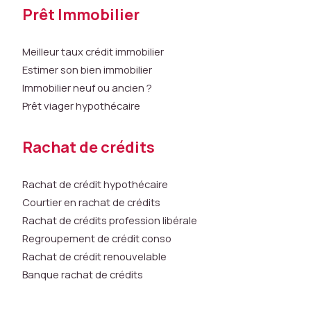
r
Prêt Immobilier
é
v
u
Meilleur taux crédit immobilier
s
Estimer son bien immobilier
a
Immobilier neuf ou ancien ?
n
Prêt viager hypothécaire
s
e
u
Rachat de crédits
x.
C
Rachat de crédit hypothécaire
e
Courtier en rachat de crédits
s
c
Rachat de crédits profession libérale
o
Regroupement de crédit conso
o
Rachat de crédit renouvelable
ki
Banque rachat de crédits
e
s
n